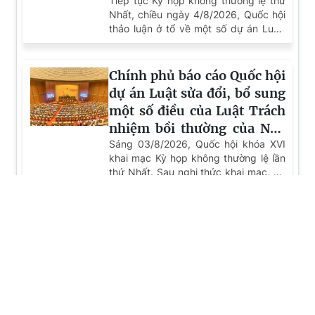
cách mạng
Trung tâm Đăng ký giao dịch, tài sản tại Thành
phố Đà Nẵng dâng hoa, dâng hương tưởng niệm và
tri ân các anh hùng liệt sĩ nhân kỷ niệm 79 năm
Ngày Thương binh – Liệt sĩ (27/7/1947 –
27/7/2026)