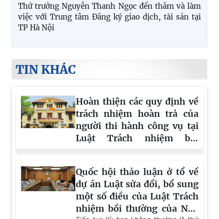
Trung tâm Đăng ký giao dịch, tài sản tại Thành
phố Hà Nội phát động đợt cao điểm nâng cao chất
lượng giải quyết thủ tục hành chính
Lan tỏa truyền thống “Uống nước nhớ nguồn”:
Cục Đăng ký giao dịch bảo đảm và Bồi thường nhà
nước gặp mặt, tri ân thân nhân người có công với