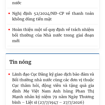
nước
Nghị định 52/2024/NĐ-CP về thanh toán
không dùng tiền mặt
Hoàn thiện một số quy định về trách nhiệm
bồi thường của Nhà nước trong giai đoạn
mới
Chức năng nhiệm vụ
Tin nóng
Quốc hội thảo luận ở tổ về dự án Luật sửa
đổi, bổ sung một số điều của Luật Trách
nhiệm bồi thường của Nhà nước
Đoàn kiểm tra của Bộ Tư pháp làm việc tại
Hưng Yên về công tác đăng ký biện pháp