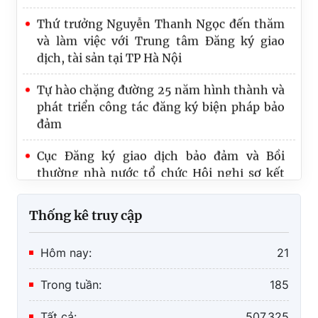
bảo đảm và bồi thường nhà nước
Chi bộ Trung tâm Đăng ký giao dịch, tài sản
tại TP. Hồ Chí Minh được Ban Thường vụ
Đảng ủy Chính phủ tặng Bằng khen
Tập huấn pháp luật về bảo đảm thực hiện
nghĩa vụ, đăng ký biện pháp bảo đảm bằng
động sản
Lãnh đạo Cục Đăng ký giao dịch bảo đảm và
Bồi thường nhà nước cùng các đơn vị thuộc
Cục thăm hỏi, động viên và tặng quà gia
Thống kê truy cập
đình Mẹ Việt Nam Anh hùng Phan Thị
Mạnh nhân kỷ niệm 79 năm Ngày Thương
Hôm nay:
21
binh – Liệt sĩ (27/7/1947 – 27/7/2026)
Trong tuần:
185
Thứ trưởng Nguyễn Thanh Ngọc đến thăm
và làm việc với Trung tâm Đăng ký giao
Tất cả:
507.325