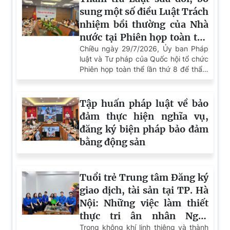
Lan tỏa truyền thống “Uống nước nhớ nguồn”:
Cục Đăng ký giao dịch bảo đảm và Bồi thường nhà
nước gặp mặt, tri ân thân nhân người có công với
cách mạng