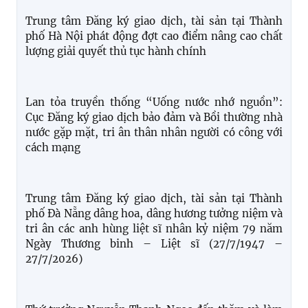
Chi bộ Trung tâm Đăng ký giao dịch, tài sản tại TP.
Hồ Chí Minh được Ban Thường vụ Đảng ủy Chính
phủ tặng Bằng khen