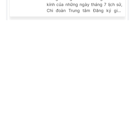
Trung tâm Đăng ký giao dịch, tài sản tại Thành
phố Đà Nẵng dâng hoa, dâng hương tưởng niệm và
tri ân các anh hùng liệt sĩ nhân kỷ niệm 79 năm
Ngày Thương binh – Liệt sĩ (27/7/1947 –
27/7/2026)