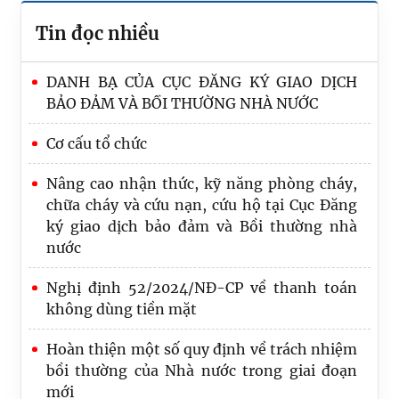
Tin đọc nhiều
DANH BẠ CỦA CỤC ĐĂNG KÝ GIAO DỊCH
BẢO ĐẢM VÀ BỒI THƯỜNG NHÀ NƯỚC
Cơ cấu tổ chức
Nâng cao nhận thức, kỹ năng phòng cháy,
chữa cháy và cứu nạn, cứu hộ tại Cục Đăng
Quốc hội thảo luận ở tổ về dự án Luật sửa
ký giao dịch bảo đảm và Bồi thường nhà
đổi, bổ sung một số điều của Luật Trách
nước
nhiệm bồi thường của Nhà nước
Nghị định 52/2024/NĐ-CP về thanh toán
Đoàn kiểm tra của Bộ Tư pháp làm việc tại
không dùng tiền mặt
Hưng Yên về công tác đăng ký biện pháp
Hoàn thiện một số quy định về trách nhiệm
bảo đảm và bồi thường nhà nước
bồi thường của Nhà nước trong giai đoạn
Chi bộ Trung tâm Đăng ký giao dịch, tài sản
mới