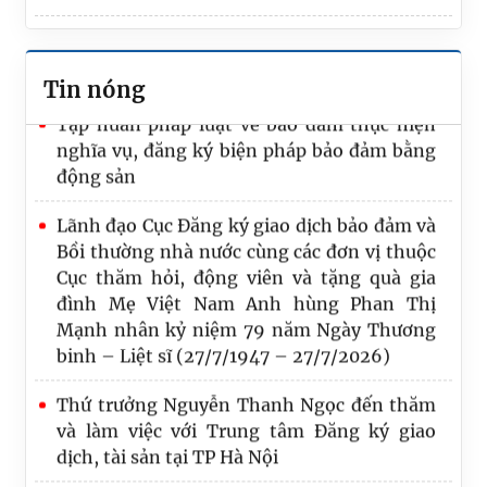
tại TP. Hồ Chí Minh được Ban Thường vụ
Chức năng nhiệm vụ
Đảng ủy Chính phủ tặng Bằng khen
Tin nóng
Tập huấn pháp luật về bảo đảm thực hiện
nghĩa vụ, đăng ký biện pháp bảo đảm bằng
động sản
Lãnh đạo Cục Đăng ký giao dịch bảo đảm và
Bồi thường nhà nước cùng các đơn vị thuộc
Cục thăm hỏi, động viên và tặng quà gia
đình Mẹ Việt Nam Anh hùng Phan Thị
Mạnh nhân kỷ niệm 79 năm Ngày Thương
binh – Liệt sĩ (27/7/1947 – 27/7/2026)
Thứ trưởng Nguyễn Thanh Ngọc đến thăm
và làm việc với Trung tâm Đăng ký giao
dịch, tài sản tại TP Hà Nội
Tự hào chặng đường 25 năm hình thành và