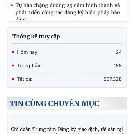
phát triển công tác đăng ký biện pháp bảo
đảm
Cục Đăng ký giao dịch bảo đảm và Bồi
thường nhà nước tổ chức Hội nghị sơ kết
Thống kê truy cập
công tác 6 tháng đầu năm và triển khai
nhiệm vụ công tác 6 tháng cuối năm 2026
Hôm nay:
24
Trong tuần:
188
Tất cả:
507.328
TIN CÙNG CHUYÊN MỤC