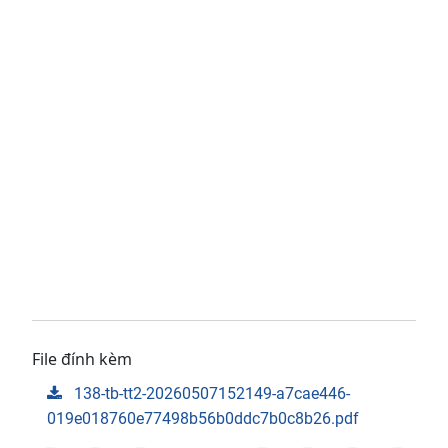
File đính kèm
138-tb-tt2-20260507152149-a7cae446-
019e018760e77498b56b0ddc7b0c8b26.pdf