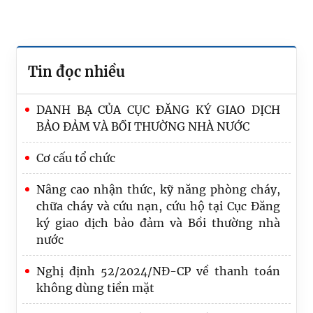
Tin đọc nhiều
DANH BẠ CỦA CỤC ĐĂNG KÝ GIAO DỊCH
BẢO ĐẢM VÀ BỒI THƯỜNG NHÀ NƯỚC
Cơ cấu tổ chức
Nâng cao nhận thức, kỹ năng phòng cháy,
chữa cháy và cứu nạn, cứu hộ tại Cục Đăng
ký giao dịch bảo đảm và Bồi thường nhà
nước
Chỉnh lý, hoàn thiện quy định liên quan đến
Nghị định 52/2024/NĐ-CP về thanh toán
đăng ký biện pháp bảo đảm bằng quyền sử
không dùng tiền mặt
dụng đất, tài sản gắn liền với đất tại dự thảo
Nghị định về đăng ký biện pháp bảo đảm