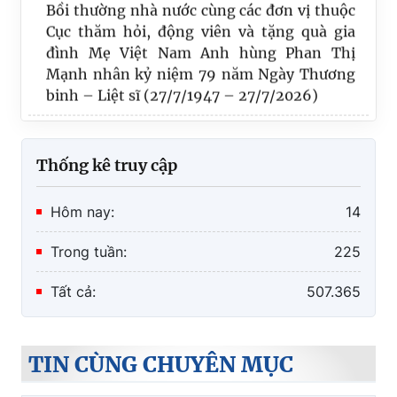
Cục thăm hỏi, động viên và tặng quà gia
đình Mẹ Việt Nam Anh hùng Phan Thị
Mạnh nhân kỷ niệm 79 năm Ngày Thương
binh – Liệt sĩ (27/7/1947 – 27/7/2026)
Thứ trưởng Nguyễn Thanh Ngọc đến thăm
và làm việc với Trung tâm Đăng ký giao
dịch, tài sản tại TP Hà Nội
Thống kê truy cập
Tự hào chặng đường 25 năm hình thành và
Hôm nay:
14
phát triển công tác đăng ký biện pháp bảo
đảm
Trong tuần:
225
Tất cả:
507.365
TIN CÙNG CHUYÊN MỤC