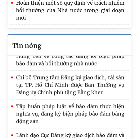
Hoàn thiện một số quy định về trách nhiệm
bồi thường của Nhà nước trong giai đoạn
Quốc hội thảo luận ở tổ về dự án Luật sửa
mới
đổi, bổ sung một số điều của Luật Trách
nhiệm bồi thường của Nhà nước
Hoàn thiện pháp luật về bảo đảm thực hiện
nghĩa vụ liên quan đến tài sản chung và tài
Đoàn kiểm tra của Bộ Tư pháp làm việc tại
Tin nóng
sản riêng của vợ, chồng
Hưng Yên về công tác đăng ký biện pháp
bảo đảm và bồi thường nhà nước
Chi bộ Trung tâm Đăng ký giao dịch, tài sản
tại TP. Hồ Chí Minh được Ban Thường vụ
Đảng ủy Chính phủ tặng Bằng khen
Tập huấn pháp luật về bảo đảm thực hiện
nghĩa vụ, đăng ký biện pháp bảo đảm bằng
động sản
Lãnh đạo Cục Đăng ký giao dịch bảo đảm và
Bồi thường nhà nước cùng các đơn vị thuộc