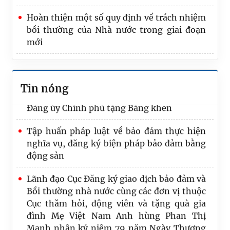
Hoàn thiện một số quy định về trách nhiệm
Đoàn kiểm tra của Bộ Tư pháp làm việc tại
bồi thường của Nhà nước trong giai đoạn
Hưng Yên về công tác đăng ký biện pháp
mới
bảo đảm và bồi thường nhà nước
Chức năng nhiệm vụ
Chi bộ Trung tâm Đăng ký giao dịch, tài sản
tại TP. Hồ Chí Minh được Ban Thường vụ
Tin nóng
Đảng ủy Chính phủ tặng Bằng khen
Tập huấn pháp luật về bảo đảm thực hiện
nghĩa vụ, đăng ký biện pháp bảo đảm bằng
động sản
Lãnh đạo Cục Đăng ký giao dịch bảo đảm và
Bồi thường nhà nước cùng các đơn vị thuộc
Cục thăm hỏi, động viên và tặng quà gia
đình Mẹ Việt Nam Anh hùng Phan Thị
Mạnh nhân kỷ niệm 79 năm Ngày Thương
binh – Liệt sĩ (27/7/1947 – 27/7/2026)