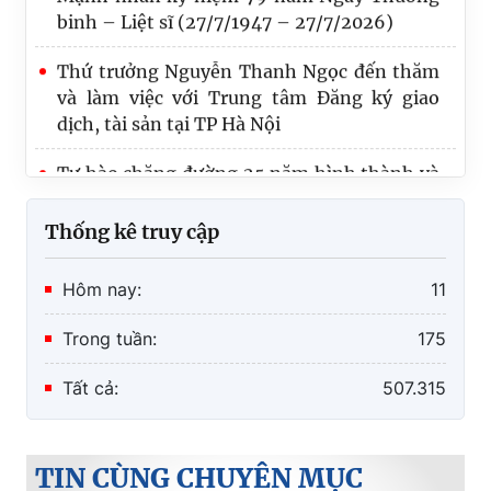
Thứ trưởng Nguyễn Thanh Ngọc đến thăm
và làm việc với Trung tâm Đăng ký giao
dịch, tài sản tại TP Hà Nội
Tự hào chặng đường 25 năm hình thành và
phát triển công tác đăng ký biện pháp bảo
đảm
Thống kê truy cập
Cục Đăng ký giao dịch bảo đảm và Bồi
thường nhà nước tổ chức Hội nghị sơ kết
Hôm nay:
11
công tác 6 tháng đầu năm và triển khai
nhiệm vụ công tác 6 tháng cuối năm 2026
Trong tuần:
175
Tất cả:
507.315
TIN CÙNG CHUYÊN MỤC