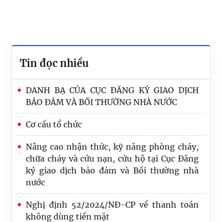
Tin đọc nhiều
DANH BẠ CỦA CỤC ĐĂNG KÝ GIAO DỊCH
BẢO ĐẢM VÀ BỒI THƯỜNG NHÀ NƯỚC
Cơ cấu tổ chức
Nâng cao nhận thức, kỹ năng phòng cháy,
chữa cháy và cứu nạn, cứu hộ tại Cục Đăng
ký giao dịch bảo đảm và Bồi thường nhà
nước
Quốc hội thảo luận ở tổ về dự án Luật sửa
Nghị định 52/2024/NĐ-CP về thanh toán
đổi, bổ sung một số điều của Luật Trách
không dùng tiền mặt
nhiệm bồi thường của Nhà nước